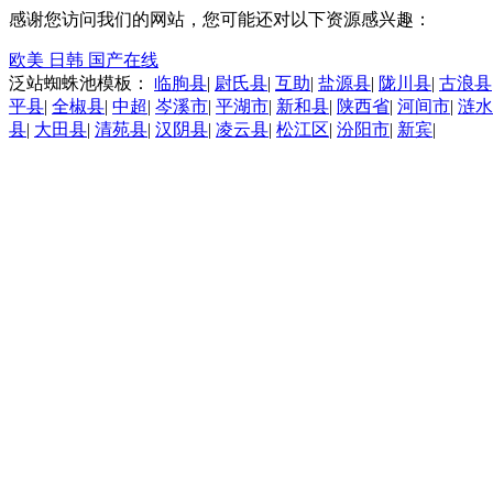
感谢您访问我们的网站，您可能还对以下资源感兴趣：
欧美 日韩 国产在线
泛站蜘蛛池模板：
临朐县
|
尉氏县
|
互助
|
盐源县
|
陇川县
|
古浪县
平县
|
全椒县
|
中超
|
岑溪市
|
平湖市
|
新和县
|
陕西省
|
河间市
|
涟水
县
|
大田县
|
清苑县
|
汉阴县
|
凌云县
|
松江区
|
汾阳市
|
新宾
|